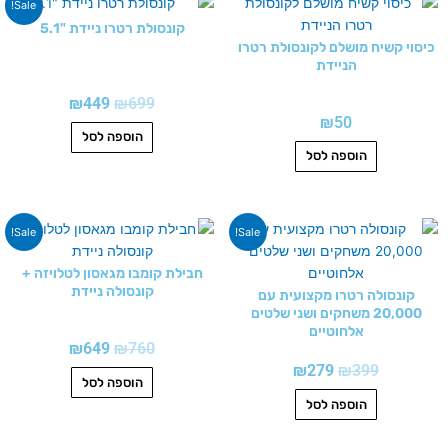
המחיר
המחיר
Sale!
המקורי
הנוכחי
קונסולת רטרו ניידת "5.1
היה:
הוא:
כיסוי קשיח מושלם לקונסולת רטרו
₪449.
₪699.
הניידת
₪
449
₪
699
₪
50
הוספה לסל
הוספה לסל
המחיר
המחיר
המחיר
המחיר
Sale!
Sale!
המקורי
הנוכחי
המקורי
הנוכחי
היה:
הוא:
היה:
הוא:
חבילת קומבו מגאסון לטלויזה +
₪649.
₪760.
₪279.
₪399.
קונסולה ניידת
קונסולה רטרו מקצועית עם
20,000 משחקים ושני שלטים
אלחוטיים
₪
649
₪
760
₪
279
₪
399
הוספה לסל
הוספה לסל