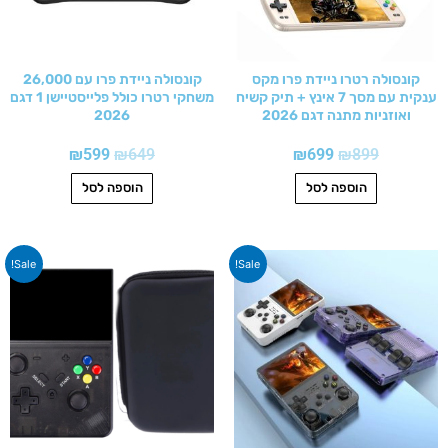
קונסולה רטרו ניידת פרו מקס
קונסולה ניידת פרו עם 26,000
ענקית עם מסך 7 אינץ + תיק קשיח
משחקי רטרו כולל פלייסטיישן 1 דגם
ואוזניות מתנה דגם 2026
2026
₪
599
₪
649
₪
699
₪
899
הוספה לסל
הוספה לסל
המחיר
המחיר
המחיר
המחיר
Sale!
Sale!
המקורי
הנוכחי
המקורי
הנוכחי
היה:
הוא:
היה:
הוא:
₪649.
₪849.
₪549.
₪799.