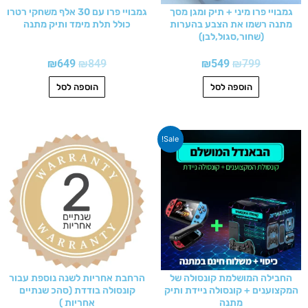
גמבויי פרו מיני + תיק ומגן מסך
גמבויי פרו עם 30 אלף משחקי רטרו
מתנה רשמו את הצבע בהערות
כולל תלת מימד ותיק מתנה
(שחור,סגול,לבן)
₪
649
₪
849
₪
549
₪
799
הוספה לסל
הוספה לסל
המחיר
המחיר
Sale!
המקורי
הנוכחי
היה:
הוא:
₪749.
₪899.
החבילה המושלמת קונסולה של
הרחבת אחריות לשנה נוספת עבור
המקצוענים + קונסולה ניידת ותיק
קונסולה בודדת (סהכ שנתיים
מתנה
אחריות )